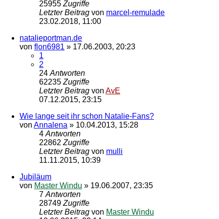
25955
Zugriffe
Letzter Beitrag
von
marcel-remulade
23.02.2018, 11:00
natalieportman.de
von
flon6981
»
17.06.2003, 20:23
1
2
24
Antworten
62235
Zugriffe
Letzter Beitrag
von
AvE
07.12.2015, 23:15
Wie lange seit ihr schon Natalie-Fans?
von
Annalena
»
10.04.2013, 15:28
4
Antworten
22862
Zugriffe
Letzter Beitrag
von
mulli
11.11.2015, 10:39
Jubiläum
von
Master Windu
»
19.06.2007, 23:35
7
Antworten
28749
Zugriffe
Letzter Beitrag
von
Master Windu