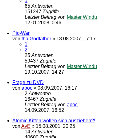
5
65
Antworten
151247
Zugriffe
Letzter Beitrag
von
Master Windu
12.01.2008, 0:46
Pic-War
von
tha Godfather
»
13.08.2007, 17:17
1
2
25
Antworten
59437
Zugriffe
Letzter Beitrag
von
Master Windu
19.10.2007, 14:27
Frage zu DVD
von
apoc
»
08.09.2007, 16:17
2
Antworten
16467
Zugriffe
Letzter Beitrag
von
apoc
14.09.2007, 16:52
Atomic Kitten wollen sich ausziehen?!
von
AvE
»
15.08.2001, 20:25
14
Antworten
40600
Zugriffe