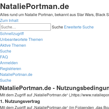
NataliePortman.de
Alles rund um Natalie Portman, bekannt aus Star Wars, Black 
Zum Inhalt
Suche
Erweiterte Suche
Schnellzugriff
Unbeantwortete Themen
Aktive Themen
Suche
FAQ
Anmelden
Registrieren
NataliePortman.de
Suche
NataliePortman.de - Nutzungsbedingu
Mit dem Zugriff auf „NataliePortman.de“ („https://www.natalie
1. Nutzungsvertrag
Mit dem Zugriff auf „NataliePortman.de“ (im Folgenden „das Boa