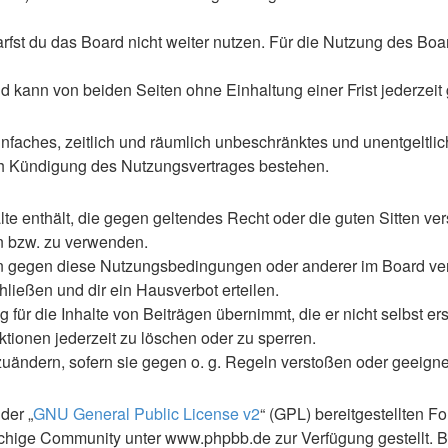
st du das Board nicht weiter nutzen. Für die Nutzung des Boards
 kann von beiden Seiten ohne Einhaltung einer Frist jederzeit
 einfaches, zeitlich und räumlich unbeschränktes und unentgelt
ch Kündigung des Nutzungsvertrages bestehen.
alte enthält, die gegen geltendes Recht oder die guten Sitten ve
en bzw. zu verwenden.
en gegen diese Nutzungsbedingungen oder anderer im Board ve
ließen und dir ein Hausverbot erteilen.
für die Inhalte von Beiträgen übernimmt, die er nicht selbst ers
ktionen jederzeit zu löschen oder zu sperren.
zuändern, sofern sie gegen o. g. Regeln verstoßen oder geeign
der „
GNU General Public License v2
“ (GPL) bereitgestellten 
hige Community unter www.phpbb.de zur Verfügung gestellt. Be