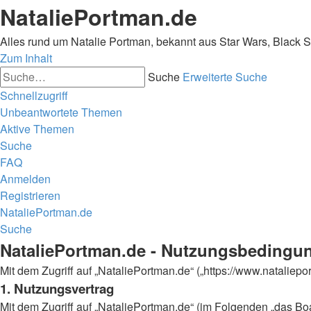
NataliePortman.de
Alles rund um Natalie Portman, bekannt aus Star Wars, Black 
Zum Inhalt
Suche
Erweiterte Suche
Schnellzugriff
Unbeantwortete Themen
Aktive Themen
Suche
FAQ
Anmelden
Registrieren
NataliePortman.de
Suche
NataliePortman.de - Nutzungsbedingu
Mit dem Zugriff auf „NataliePortman.de“ („https://www.natalie
1. Nutzungsvertrag
Mit dem Zugriff auf „NataliePortman.de“ (im Folgenden „das Boa