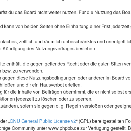
st du das Board nicht weiter nutzen. Für die Nutzung des Boards
 kann von beiden Seiten ohne Einhaltung einer Frist jederzeit
 einfaches, zeitlich und räumlich unbeschränktes und unentgelt
ch Kündigung des Nutzungsvertrages bestehen.
alte enthält, die gegen geltendes Recht oder die guten Sitten ve
en bzw. zu verwenden.
en gegen diese Nutzungsbedingungen oder anderer im Board ve
ließen und dir ein Hausverbot erteilen.
für die Inhalte von Beiträgen übernimmt, die er nicht selbst ers
ktionen jederzeit zu löschen oder zu sperren.
zuändern, sofern sie gegen o. g. Regeln verstoßen oder geeign
der „
GNU General Public License v2
“ (GPL) bereitgestellten 
hige Community unter www.phpbb.de zur Verfügung gestellt. Be