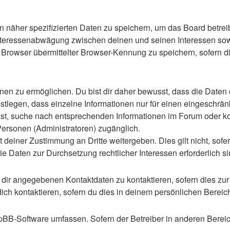
n näher spezifizierten Daten zu speichern, um das Board betre
Interessenabwägung zwischen deinen und seinen Interessen sowie
rowser übermittelter Browser-Kennung zu speichern, sofern di
n zu ermöglichen. Du bist dir daher bewusst, dass die Daten dei
stlegen, dass einzelne Informationen nur für einen eingeschränkt
st, suche nach entsprechenden Informationen im Forum oder kon
 Personen (Administratoren) zugänglich.
 deiner Zustimmung an Dritte weitergeben. Dies gilt nicht, sof
die Daten zur Durchsetzung rechtlicher Interessen erforderlich si
 dir angegebenen Kontaktdaten zu kontaktieren, sofern dies zur
dich kontaktieren, sofern du dies in deinem persönlichen Bereich
 phpBB-Software umfassen. Sofern der Betreiber in anderen Ber