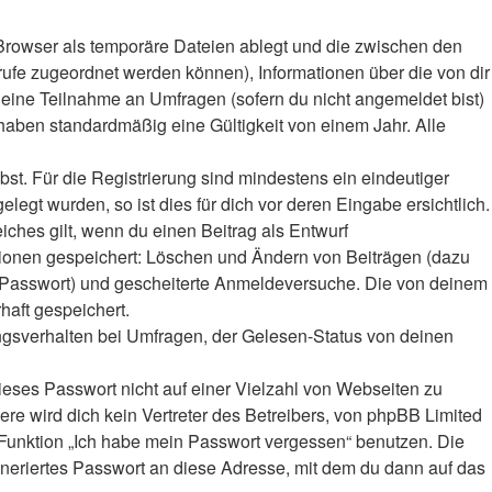
Browser als temporäre Dateien ablegt und die zwischen den
frufe zugeordnet werden können), Informationen über die von dir
deine Teilnahme an Umfragen (sofern du nicht angemeldet bist)
haben standardmäßig eine Gültigkeit von einem Jahr. Alle
bst. Für die Registrierung sind mindestens ein eindeutiger
gt wurden, so ist dies für dich vor deren Eingabe ersichtlich.
iches gilt, wenn du einen Beitrag als Entwurf
ktionen gespeichert: Löschen und Ändern von Beiträgen (dazu
r-Passwort) und gescheiterte Anmeldeversuche. Die von deinem
haft gespeichert.
ngsverhalten bei Umfragen, der Gelesen-Status von deinen
ieses Passwort nicht auf einer Vielzahl von Webseiten zu
e wird dich kein Vertreter des Betreibers, von phpBB Limited
e Funktion „Ich habe mein Passwort vergessen“ benutzen. Die
eriertes Passwort an diese Adresse, mit dem du dann auf das