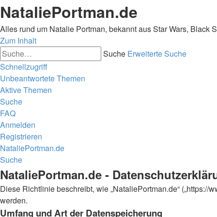
NataliePortman.de
Alles rund um Natalie Portman, bekannt aus Star Wars, Black 
Zum Inhalt
Suche
Erweiterte Suche
Schnellzugriff
Unbeantwortete Themen
Aktive Themen
Suche
FAQ
Anmelden
Registrieren
NataliePortman.de
Suche
NataliePortman.de - Datenschutzerklär
Diese Richtlinie beschreibt, wie „NataliePortman.de“ („https:
werden.
Umfang und Art der Datenspeicherung