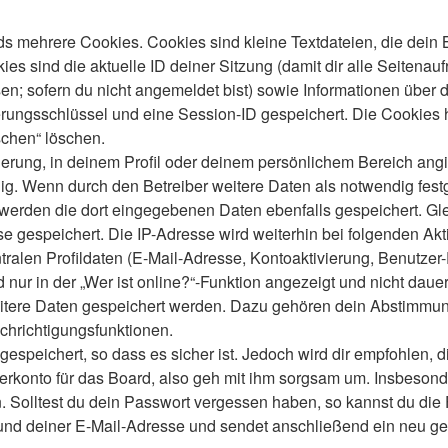
s mehrere Cookies. Cookies sind kleine Textdateien, die dein 
es sind die aktuelle ID deiner Sitzung (damit dir alle Seitenau
en; sofern du nicht angemeldet bist) sowie Informationen über 
ierungsschlüssel und eine Session-ID gespeichert. Die Cookies 
schen“ löschen.
ierung, in deinem Profil oder deinem persönlichem Bereich angi
 Wenn durch den Betreiber weitere Daten als notwendig festgele
o werden die dort eingegebenen Daten ebenfalls gespeichert. Gle
se gespeichert. Die IP-Adresse wird weiterhin bei folgenden A
ralen Profildaten (E-Mail-Adresse, Kontoaktivierung, Benutze
ur in der „Wer ist online?“-Funktion angezeigt und nicht dauer
weitere Daten gespeichert werden. Dazu gehören dein Abstimmu
chrichtigungsfunktionen.
speichert, so dass es sicher ist. Jedoch wird dir empfohlen, d
konto für das Board, also geh mit ihm sorgsam um. Insbesonder
n. Solltest du dein Passwort vergessen haben, so kannst du di
d deiner E-Mail-Adresse und sendet anschließend ein neu gen