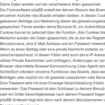
Deine Daten werden auf vier verschiedene Arten gesammelt:
Die Forensoftware phpBB erstellt bei deinem Besuch des Board
einzelnen Aufrufen des Boards erhalten bleiben. In diesen Cooki
gelesenen Beiträge (zur Markierung dieser als gelesen/ungeles
gespeichert. Ferner werden deine Benutzer-ID, ein Authentifiz
Cookies kannst du jederzeit über die Funktion „Alle Cookies lö
Weiterhin werden die Daten gespeichert, die du bei der Registr
Benutzername, eine E-Mail-Adresse und ein Passwort notwendig.
Wenn du einen Beitrag oder eine private Nachricht erstellst, s
zwischenspeicherst. In diesen Fällen wird auch deine IP-Adres
zählen Private Nachrichten und Umfragen), Änderungen an zent
Browser übermittelte Browser-Kennzeichnung (User Agent) wird n
Schließlich erfordern einzelne Funktionen des Boards, dass 
Beiträgen oder explizit von dir gesetzte Lesezeichen oder Bena
Dein Passwort wird mit einer Einwege-Verschlüsselung (Hash) ge
verwenden. Das Passwort ist dein Schlüssel zu deinem Benutzer
oder ein Dritter berechtigterweise nach deinem Passwort frage
phpBB-Software fragt dich dann nach deinem Benutzernamen un