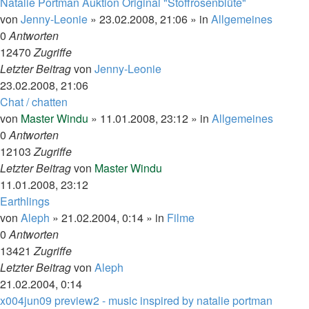
Natalie Portman Auktion Original "Stoffrosenblüte"
von
Jenny-Leonie
»
23.02.2008, 21:06
» in
Allgemeines
0
Antworten
12470
Zugriffe
Letzter Beitrag
von
Jenny-Leonie
23.02.2008, 21:06
Chat / chatten
von
Master Windu
»
11.01.2008, 23:12
» in
Allgemeines
0
Antworten
12103
Zugriffe
Letzter Beitrag
von
Master Windu
11.01.2008, 23:12
Earthlings
von
Aleph
»
21.02.2004, 0:14
» in
Filme
0
Antworten
13421
Zugriffe
Letzter Beitrag
von
Aleph
21.02.2004, 0:14
x004jun09 preview2 - music inspired by natalie portman