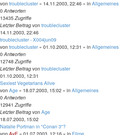
von
troublecluster
»
14.11.2003, 22:46
» in
Allgemeines
0
Antworten
13435
Zugriffe
Letzter Beitrag
von
troublecluster
14.11.2003, 22:46
troublecluster - X004jun09
von
troublecluster
»
01.10.2003, 12:31
» in
Allgemeines
0
Antworten
12748
Zugriffe
Letzter Beitrag
von
troublecluster
01.10.2003, 12:31
Sexiest Vegetarians Alive
von
Age
»
18.07.2003, 15:02
» in
Allgemeines
0
Antworten
12941
Zugriffe
Letzter Beitrag
von
Age
18.07.2003, 15:02
Natalie Portman in "Conan 3"?
von
AvE
»
01.07.2003, 12:16
» in
Filme