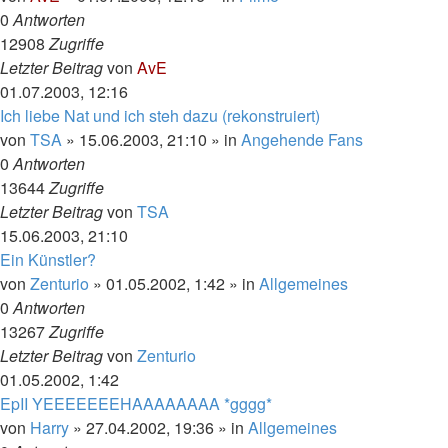
0
Antworten
12908
Zugriffe
Letzter Beitrag
von
AvE
01.07.2003, 12:16
Ich liebe Nat und ich steh dazu (rekonstruiert)
von
TSA
»
15.06.2003, 21:10
» in
Angehende Fans
0
Antworten
13644
Zugriffe
Letzter Beitrag
von
TSA
15.06.2003, 21:10
Ein Künstler?
von
Zenturio
»
01.05.2002, 1:42
» in
Allgemeines
0
Antworten
13267
Zugriffe
Letzter Beitrag
von
Zenturio
01.05.2002, 1:42
EpII YEEEEEEEHAAAAAAAA *gggg*
von
Harry
»
27.04.2002, 19:36
» in
Allgemeines