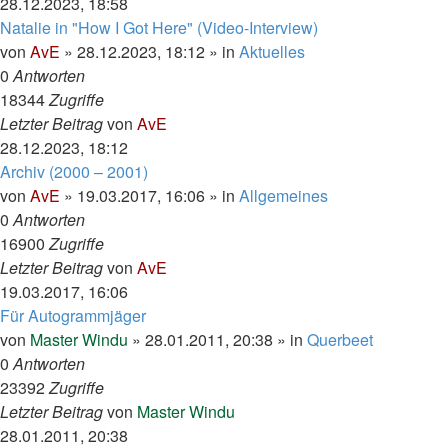
28.12.2023, 18:58
Natalie in "How I Got Here" (Video-Interview)
von
AvE
»
28.12.2023, 18:12
» in
Aktuelles
0
Antworten
18344
Zugriffe
Letzter Beitrag
von
AvE
28.12.2023, 18:12
Archiv (2000 – 2001)
von
AvE
»
19.03.2017, 16:06
» in
Allgemeines
0
Antworten
16900
Zugriffe
Letzter Beitrag
von
AvE
19.03.2017, 16:06
Für Autogrammjäger
von
Master Windu
»
28.01.2011, 20:38
» in
Querbeet
0
Antworten
23392
Zugriffe
Letzter Beitrag
von
Master Windu
28.01.2011, 20:38