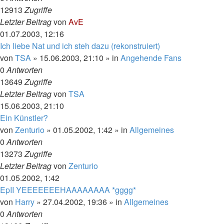
12913
Zugriffe
Letzter Beitrag
von
AvE
01.07.2003, 12:16
Ich liebe Nat und ich steh dazu (rekonstruiert)
von
TSA
»
15.06.2003, 21:10
» in
Angehende Fans
0
Antworten
13649
Zugriffe
Letzter Beitrag
von
TSA
15.06.2003, 21:10
Ein Künstler?
von
Zenturio
»
01.05.2002, 1:42
» in
Allgemeines
0
Antworten
13273
Zugriffe
Letzter Beitrag
von
Zenturio
01.05.2002, 1:42
EpII YEEEEEEEHAAAAAAAA *gggg*
von
Harry
»
27.04.2002, 19:36
» in
Allgemeines
0
Antworten