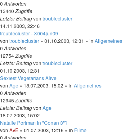
0
Antworten
13440
Zugriffe
Letzter Beitrag
von
troublecluster
14.11.2003, 22:46
troublecluster - X004jun09
von
troublecluster
»
01.10.2003, 12:31
» in
Allgemeines
0
Antworten
12754
Zugriffe
Letzter Beitrag
von
troublecluster
01.10.2003, 12:31
Sexiest Vegetarians Alive
von
Age
»
18.07.2003, 15:02
» in
Allgemeines
0
Antworten
12945
Zugriffe
Letzter Beitrag
von
Age
18.07.2003, 15:02
Natalie Portman in "Conan 3"?
von
AvE
»
01.07.2003, 12:16
» in
Filme
0
Antworten