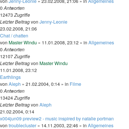
von
Jenny-Leonie
»
23.02.2008, 21:06
» in
Allgemeines
0
Antworten
12473
Zugriffe
Letzter Beitrag
von
Jenny-Leonie
23.02.2008, 21:06
Chat / chatten
von
Master Windu
»
11.01.2008, 23:12
» in
Allgemeines
0
Antworten
12107
Zugriffe
Letzter Beitrag
von
Master Windu
11.01.2008, 23:12
Earthlings
von
Aleph
»
21.02.2004, 0:14
» in
Filme
0
Antworten
13424
Zugriffe
Letzter Beitrag
von
Aleph
21.02.2004, 0:14
x004jun09 preview2 - music inspired by natalie portman
von
troublecluster
»
14.11.2003, 22:46
» in
Allgemeines