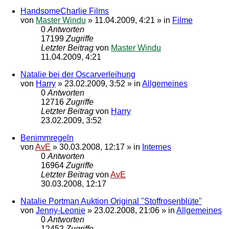
HandsomeCharlie Films
von
Master Windu
»
11.04.2009, 4:21
» in
Filme
0
Antworten
17199
Zugriffe
Letzter Beitrag
von
Master Windu
11.04.2009, 4:21
Natalie bei der Oscarverleihung
von
Harry
»
23.02.2009, 3:52
» in
Allgemeines
0
Antworten
12716
Zugriffe
Letzter Beitrag
von
Harry
23.02.2009, 3:52
Benimmregeln
von
AvE
»
30.03.2008, 12:17
» in
Internes
0
Antworten
16964
Zugriffe
Letzter Beitrag
von
AvE
30.03.2008, 12:17
Natalie Portman Auktion Original "Stoffrosenblüte"
von
Jenny-Leonie
»
23.02.2008, 21:06
» in
Allgemeines
0
Antworten
12452
Zugriffe