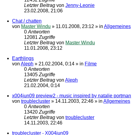
Letzter Beitrag
von
Jenny-Leonie
23.02.2008, 21:06
Chat / chatten
von
Master Windu
»
11.01.2008, 23:12
» in
Allgemeines
0
Antworten
12081
Zugriffe
Letzter Beitrag
von
Master Windu
11.01.2008, 23:12
Earthlings
von
Aleph
»
21.02.2004, 0:14
» in
Filme
0
Antworten
13405
Zugriffe
Letzter Beitrag
von
Aleph
21.02.2004, 0:14
x004jun09 preview2 - music inspired by natalie portman
von
troublecluster
»
14.11.2003, 22:46
» in
Allgemeines
0
Antworten
13420
Zugriffe
Letzter Beitrag
von
troublecluster
14.11.2003, 22:46
troublecluster - X004jun09