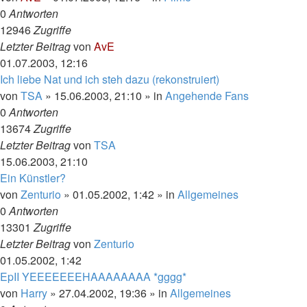
0
Antworten
12946
Zugriffe
Letzter Beitrag
von
AvE
01.07.2003, 12:16
Ich liebe Nat und ich steh dazu (rekonstruiert)
von
TSA
»
15.06.2003, 21:10
» in
Angehende Fans
0
Antworten
13674
Zugriffe
Letzter Beitrag
von
TSA
15.06.2003, 21:10
Ein Künstler?
von
Zenturio
»
01.05.2002, 1:42
» in
Allgemeines
0
Antworten
13301
Zugriffe
Letzter Beitrag
von
Zenturio
01.05.2002, 1:42
EpII YEEEEEEEHAAAAAAAA *gggg*
von
Harry
»
27.04.2002, 19:36
» in
Allgemeines