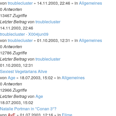
von
troublecluster
»
14.11.2003, 22:46
» in
Allgemeines
0
Antworten
13467
Zugriffe
Letzter Beitrag
von
troublecluster
14.11.2003, 22:46
troublecluster - X004jun09
von
troublecluster
»
01.10.2003, 12:31
» in
Allgemeines
0
Antworten
12786
Zugriffe
Letzter Beitrag
von
troublecluster
01.10.2003, 12:31
Sexiest Vegetarians Alive
von
Age
»
18.07.2003, 15:02
» in
Allgemeines
0
Antworten
12966
Zugriffe
Letzter Beitrag
von
Age
18.07.2003, 15:02
Natalie Portman in "Conan 3"?
von
AvE
»
01.07.2003, 12:16
» in
Filme