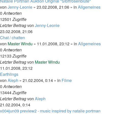
Natalie Portman Auktion Original "Stoffrosenblüte"
von
Jenny-Leonie
»
23.02.2008, 21:06
» in
Allgemeines
0
Antworten
12501
Zugriffe
Letzter Beitrag
von
Jenny-Leonie
23.02.2008, 21:06
Chat / chatten
von
Master Windu
»
11.01.2008, 23:12
» in
Allgemeines
0
Antworten
12133
Zugriffe
Letzter Beitrag
von
Master Windu
11.01.2008, 23:12
Earthlings
von
Aleph
»
21.02.2004, 0:14
» in
Filme
0
Antworten
13444
Zugriffe
Letzter Beitrag
von
Aleph
21.02.2004, 0:14
x004jun09 preview2 - music inspired by natalie portman