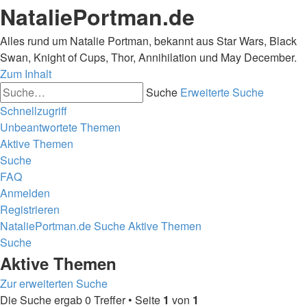
NataliePortman.de
Alles rund um Natalie Portman, bekannt aus Star Wars, Black
Swan, Knight of Cups, Thor, Annihilation und May December.
Zum Inhalt
Suche
Erweiterte Suche
Schnellzugriff
Unbeantwortete Themen
Aktive Themen
Suche
FAQ
Anmelden
Registrieren
NataliePortman.de
Suche
Aktive Themen
Suche
Aktive Themen
Zur erweiterten Suche
Die Suche ergab 0 Treffer • Seite
1
von
1