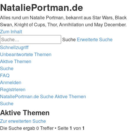
NataliePortman.de
Alles rund um Natalie Portman, bekannt aus Star Wars, Black
Swan, Knight of Cups, Thor, Annihilation und May December.
Zum Inhalt
Suche
Erweiterte Suche
Schnellzugriff
Unbeantwortete Themen
Aktive Themen
Suche
FAQ
Anmelden
Registrieren
NataliePortman.de
Suche
Aktive Themen
Suche
Aktive Themen
Zur erweiterten Suche
Die Suche ergab 0 Treffer • Seite
1
von
1