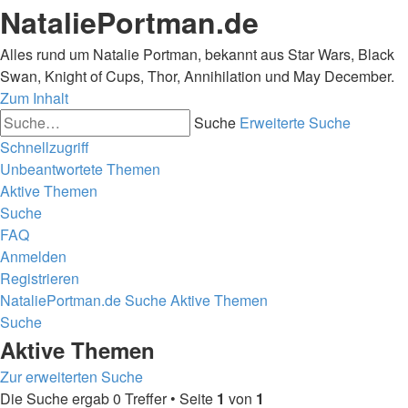
NataliePortman.de
Alles rund um Natalie Portman, bekannt aus Star Wars, Black
Swan, Knight of Cups, Thor, Annihilation und May December.
Zum Inhalt
Suche
Erweiterte Suche
Schnellzugriff
Unbeantwortete Themen
Aktive Themen
Suche
FAQ
Anmelden
Registrieren
NataliePortman.de
Suche
Aktive Themen
Suche
Aktive Themen
Zur erweiterten Suche
Die Suche ergab 0 Treffer • Seite
1
von
1