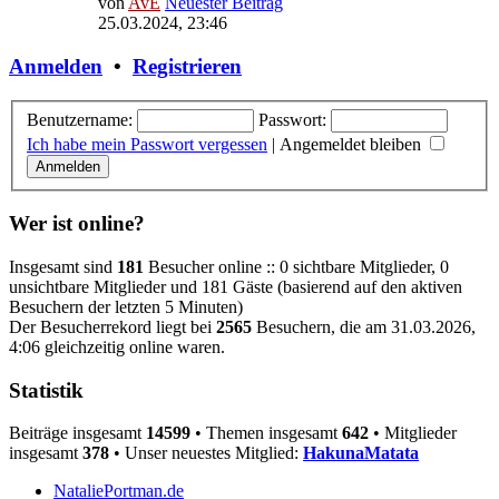
von
AvE
Neuester Beitrag
25.03.2024, 23:46
Anmelden
•
Registrieren
Benutzername:
Passwort:
Ich habe mein Passwort vergessen
|
Angemeldet bleiben
Wer ist online?
Insgesamt sind
181
Besucher online :: 0 sichtbare Mitglieder, 0
unsichtbare Mitglieder und 181 Gäste (basierend auf den aktiven
Besuchern der letzten 5 Minuten)
Der Besucherrekord liegt bei
2565
Besuchern, die am 31.03.2026,
4:06 gleichzeitig online waren.
Statistik
Beiträge insgesamt
14599
• Themen insgesamt
642
• Mitglieder
insgesamt
378
• Unser neuestes Mitglied:
HakunaMatata
NataliePortman.de