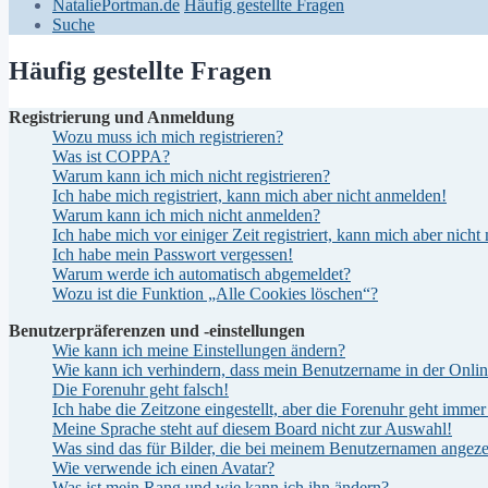
NataliePortman.de
Häufig gestellte Fragen
Suche
Häufig gestellte Fragen
Registrierung und Anmeldung
Wozu muss ich mich registrieren?
Was ist COPPA?
Warum kann ich mich nicht registrieren?
Ich habe mich registriert, kann mich aber nicht anmelden!
Warum kann ich mich nicht anmelden?
Ich habe mich vor einiger Zeit registriert, kann mich aber nich
Ich habe mein Passwort vergessen!
Warum werde ich automatisch abgemeldet?
Wozu ist die Funktion „Alle Cookies löschen“?
Benutzerpräferenzen und -einstellungen
Wie kann ich meine Einstellungen ändern?
Wie kann ich verhindern, dass mein Benutzername in der Onlin
Die Forenuhr geht falsch!
Ich habe die Zeitzone eingestellt, aber die Forenuhr geht immer
Meine Sprache steht auf diesem Board nicht zur Auswahl!
Was sind das für Bilder, die bei meinem Benutzernamen angez
Wie verwende ich einen Avatar?
Was ist mein Rang und wie kann ich ihn ändern?