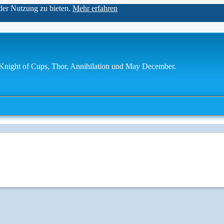
der Nutzung zu bieten.
Mehr erfahren
 Knight of Cups, Thor, Annihilation und May December.