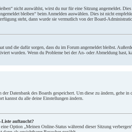
en“ nicht auswählst, wirst du nur für eine Sitzung angemeldet. Dies
Angemeldet bleiben“ beim Anmelden auswählen. Dies ist nicht empfehle
Verfügung steht, dann wurde sie vermutlich von der Board-Administratio
 hat und die dafür sorgen, dass du im Forum angemeldet bleibst. Außer
tiviert wurden. Wenn du Probleme bei der An- oder Abmeldung hast, ka
 in der Datenbank des Boards gespeichert. Um diese zu ändern, gehe in
t kannst du alle deine Einstellungen ändern.
-Liste auftaucht?
n eine Option „Meinen Online-Status während dieser Sitzung verbergen
t dann als unsichtbarer Besucher gezählt.