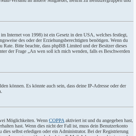
E-Mail-Versand an andere Mitglieder, Beitritt zu Benutzergruppen und
m Internet von 1998) ist ein Gesetz in den USA, welches festlegt,
ungsweise des oder der Erziehungsberechtigten benötigen. Wenn du
nd zu Rate. Bitte beachte, dass phpBB Limited und der Besitzer dieses
 unter der Frage „An wen soll ich mich wenden, falls es Beschwerden
elden können. Es könnte auch sein, dass deine IP-Adresse oder der
n.
 zwei Möglichkeiten. Wenn
COPPA
aktiviert ist und du angegeben hast,
rhalten hast. Wenn dies nicht der Fall ist, muss dein Benutzerkonto
 dies selbst erledigen oder ein Administrator. Bei der Registrierung