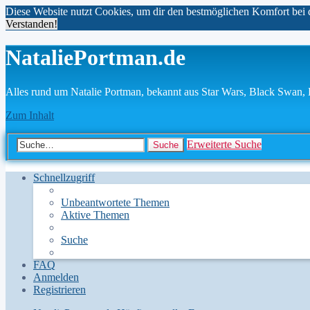
Diese Website nutzt Cookies, um dir den bestmöglichen Komfort bei 
Verstanden!
NataliePortman.de
Alles rund um Natalie Portman, bekannt aus Star Wars, Black Swan,
Zum Inhalt
Erweiterte Suche
Suche
Schnellzugriff
Unbeantwortete Themen
Aktive Themen
Suche
FAQ
Anmelden
Registrieren