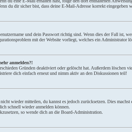
. Wenn du eine E-Mail erhalten hast, folge den dort enthaltenen Anweis
nn du dir sicher bist, dass deine E-Mail-Adresse korrekt eingegeben w
Benutzername und dein Passwort richtig sind. Wenn dies der Fall ist, w
igurationsproblem mit der Website vorliegt, welches ein Administrator l
t mehr anmelden?!
rschieden Gründen deaktiviert oder gelöscht hat. Außerdem löschen vie
triere dich einfach erneut und nimm aktiv an den Diskussionen teil!
 nicht wieder mitteilen, du kannst es jedoch zurücksetzen. Dies machs
 dich schnell wieder anmelden können.
ückzusetzen, so wende dich an die Board-Administration.