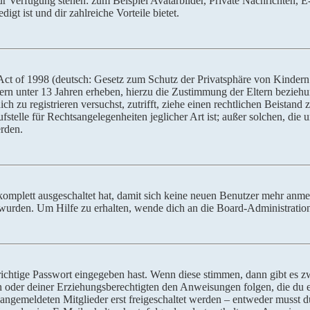
zur Verfügung stehen: zum Beispiel Avatarbilder, Private Nachrichten, 
igt ist und dir zahlreiche Vorteile bietet.
t of 1998 (deutsch: Gesetz zum Schutz der Privatsphäre von Kindern i
ern unter 13 Jahren erheben, hierzu die Zustimmung der Eltern bezieh
dich zu registrieren versuchst, zutrifft, ziehe einen rechtlichen Beista
stelle für Rechtsangelegenheiten jeglicher Art ist; außer solchen, die
erden.
 komplett ausgeschaltet hat, damit sich keine neuen Benutzer mehr anm
 wurden. Um Hilfe zu erhalten, wende dich an die Board-Administratio
richtige Passwort eingegeben hast. Wenn diese stimmen, dann gibt es
ern oder deiner Erziehungsberechtigten den Anweisungen folgen, die du e
 angemeldeten Mitglieder erst freigeschaltet werden – entweder musst du