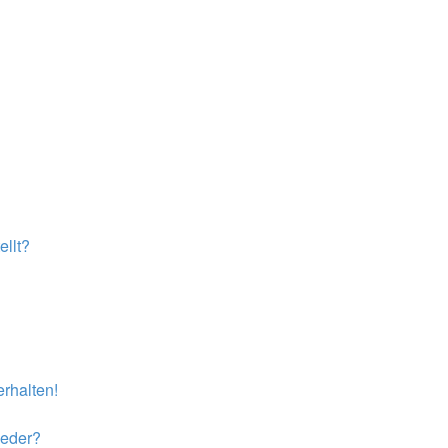
llt?
rhalten!
ieder?