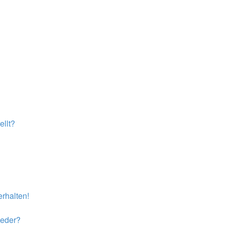
llt?
rhalten!
ieder?